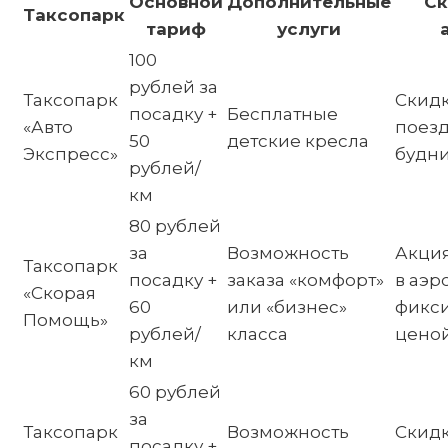
Основной
Дополнительные
Ск
Таксопарк
тариф
услуги
100
рублей за
Таксопарк
Скидк
посадку +
Бесплатные
«Авто
поезд
50
детские кресла
Экспресс»
будн
рублей/
км
80 рублей
за
Возможность
Акция
Таксопарк
посадку +
заказа «комфорт»
в аэр
«Скорая
60
или «бизнес»
фикс
Помощь»
рублей/
класса
цено
км
60 рублей
за
Таксопарк
Возможность
Скидк
посадку +