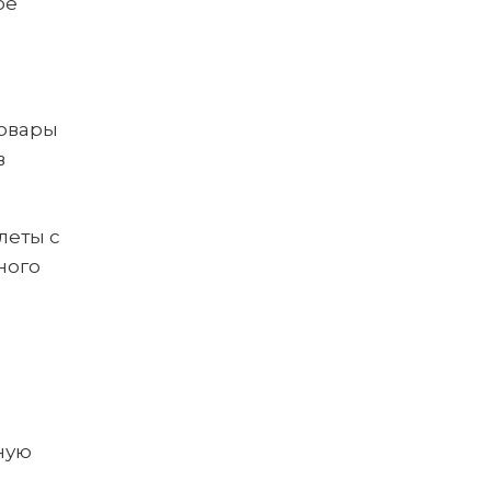
ое
товары
в
леты с
ного
.
ную