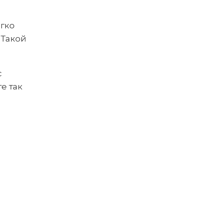
егко
 Такой
с
е так