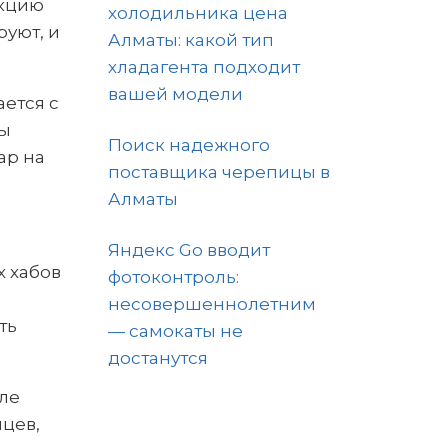
укцию
холодильника цена
уют, и
Алматы: какой тип
хладагента подходит
вашей модели
ется с
бы
Поиск надежного
ар на
поставщика черепицы в
Алматы
Яндекс Go вводит
 хабов
фотоконтроль:
несовершеннолетним
ть
— самокаты не
достанутся
зле
яцев,