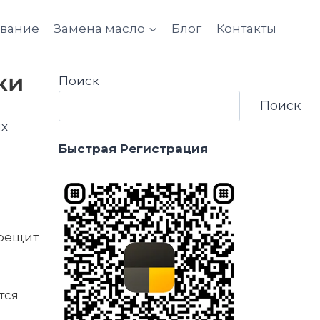
ование
Замена масло
Блог
Контакты
ки
Поиск
Поиск
ых
Быстрая Регистрация
трещит
тся