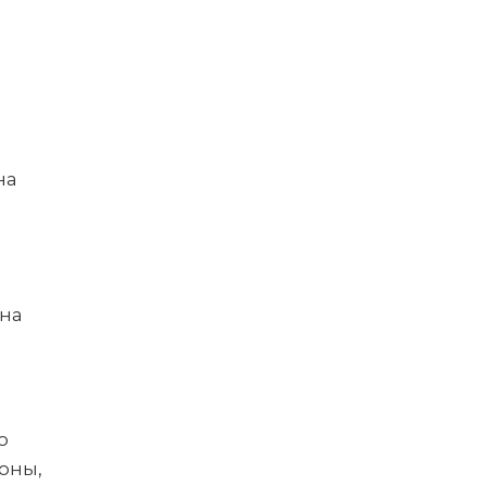
на
 на
о
оны,