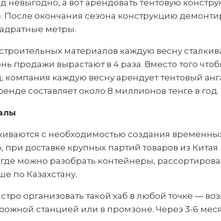
д невыгодно, а вот арендовать тентовую констр
. После окончания сезона конструкцию демонтир
вадратные метры.
строительных материалов каждую весну сталкива
ь продажи вырастают в 4 раза. Вместо того что
, компания каждую весну арендует тентовый анг
аренде составляет около 8 миллионов тенге в год.
алы
киваются с необходимостью создания временных
 при доставке крупных партий товаров из Китая
 где можно разобрать контейнеры, рассортирова
ше по Казахстану.
тро организовать такой хаб в любой точке — во
рожной станцией или в промзоне. Через 3-6 мес