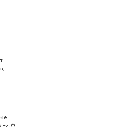
т
в,
вые
 +20°C