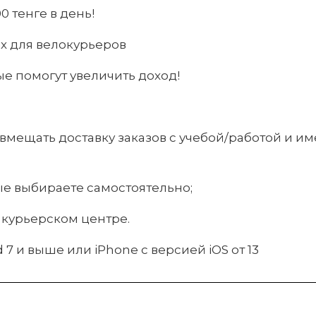
0 тенге в день!
х для велокурьеров
ые помогут увеличить доход!
овмещать доставку заказов с учебой/работой и им
ые выбираете самостоятельно;
 курьерском центре.
 7 и выше или iPhone с версией iOS от 13