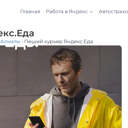
Главная
Работа в Яндекс
Автострах
екс.Еда
-
Алматы
-
Пеший курьер Яндекс.Еда