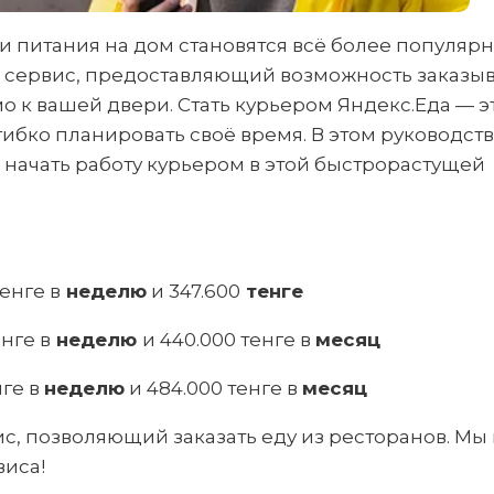
и питания на дом становятся всё более популяр
 сервис, предоставляющий возможность заказыв
мо к вашей двери. Стать курьером Яндекс.Еда — э
гибко планировать своё время. В этом руководст
 начать работу курьером в этой быстрорастущей
тенге в
неделю
и 347.600
тенге
енге в
неделю
и 440.000 тенге в
месяц
нге в
неделю
и 484.000 тенге в
месяц
с, позволяющий заказать еду из ресторанов. Мы 
виса!