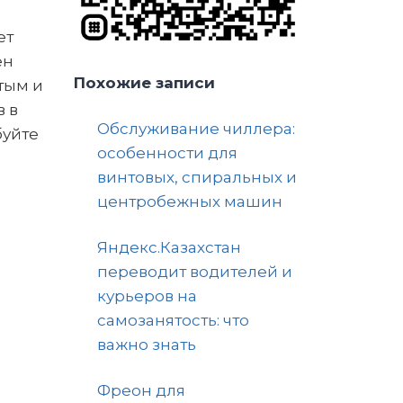
ет
ен
Похожие записи
тым и
в в
Обслуживание чиллера:
буйте
особенности для
винтовых, спиральных и
центробежных машин
Яндекс.Казахстан
переводит водителей и
курьеров на
самозанятость: что
важно знать
Фреон для