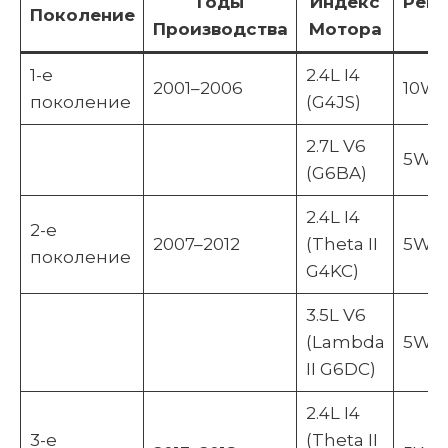
Годы
Индекс
Рек
Поколение
Производства
Мотора
1-е
2.4L I4
2001–2006
10W-
поколение
(G4JS)
2.7L V6
5W-3
(G6BA)
2.4L I4
2-е
2007–2012
(Theta II
5W-2
поколение
G4KC)
3.5L V6
(Lambda
5W-2
II G6DC)
2.4L I4
3-е
(Theta II