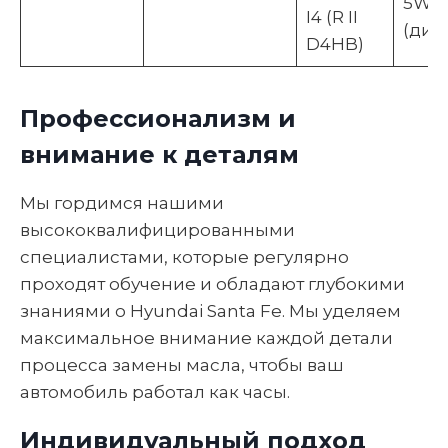
5W-3
I4 (R II
(диз
D4HB)
Профессионализм и
внимание к деталям
Мы гордимся нашими
высококвалифицированными
специалистами, которые регулярно
проходят обучение и обладают глубокими
знаниями о Hyundai Santa Fe. Мы уделяем
максимальное внимание каждой детали
процесса замены масла, чтобы ваш
автомобиль работал как часы.
Индивидуальный подход