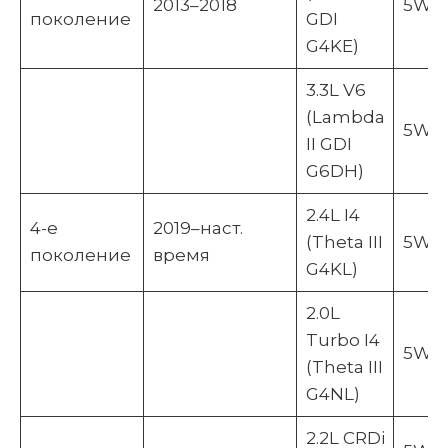
2013–2018
5W-2
поколение
GDI
G4KE)
3.3L V6
(Lambda
5W-2
II GDI
G6DH)
2.4L I4
4-е
2019–наст.
(Theta III
5W-3
поколение
время
G4KL)
2.0L
Turbo I4
5W-3
(Theta III
G4NL)
2.2L CRDi