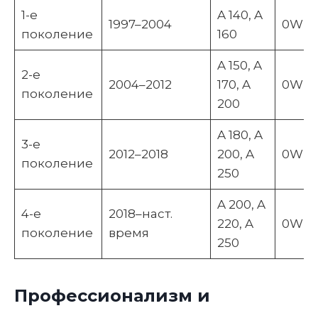
1-е
A 140, A
1997–2004
0W-30
поколение
160
A 150, A
2-е
2004–2012
170, A
0W-40
поколение
200
A 180, A
3-е
2012–2018
200, A
0W-30
поколение
250
A 200, A
4-е
2018–наст.
220, A
0W-30
поколение
время
250
Профессионализм и